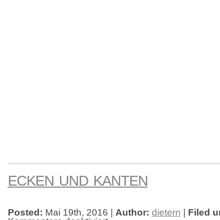
ECKEN UND KANTEN
Posted:
Mai 19th, 2016 |
Author:
dietern
|
Filed u
für