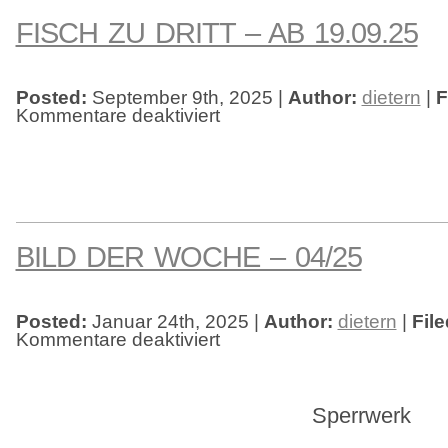
FISCH ZU DRITT – AB 19.09.25
Posted:
September 9th, 2025 |
Author:
dietern
|
F
Kommentare deaktiviert
für
Fisch
zu
dritt
–
ab
19.09.25
BILD DER WOCHE – 04/25
Posted:
Januar 24th, 2025 |
Author:
dietern
|
Fil
Kommentare deaktiviert
für
Bild
der
Woche
–
04/25
Sperrwerk