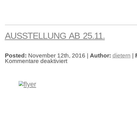
AUSSTELLUNG AB 25.11.
Posted:
November 12th, 2016 |
Author:
dietern
|
Kommentare deaktiviert
für
Ausstellung
ab
25.11.