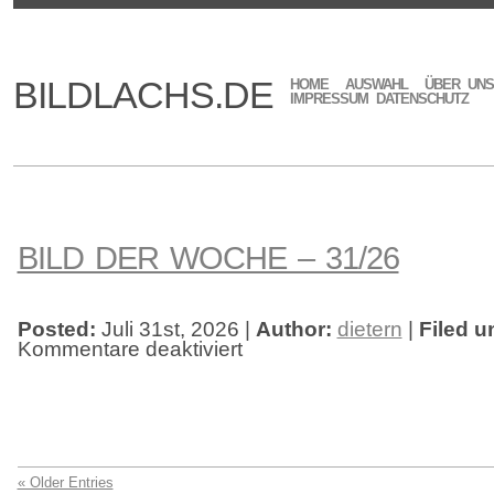
BILDLACHS.DE
HOME
AUSWAHL
ÜBER UNS
IMPRESSUM DATENSCHUTZ
BILD DER WOCHE – 31/26
Posted:
Juli 31st, 2026 |
Author:
dietern
|
Filed u
Kommentare deaktiviert
für
Bild
der
Woche
–
31/26
« Older Entries