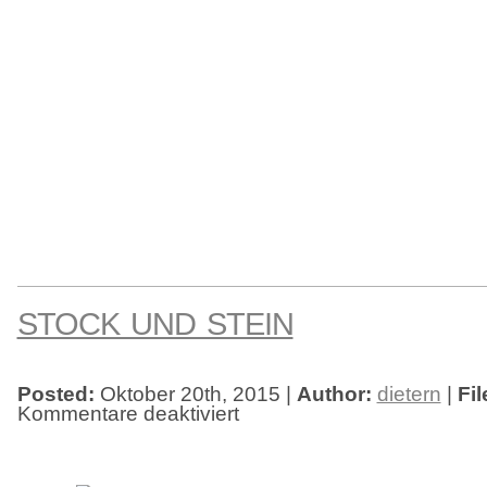
STOCK UND STEIN
Posted:
Oktober 20th, 2015 |
Author:
dietern
|
Fil
Kommentare deaktiviert
für
Stock
und
Stein