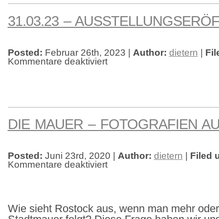
31.03.23 – AUSSTELLUNGSERÖ
Posted:
Februar 26th, 2023 |
Author:
dietern
|
Fil
Kommentare deaktiviert
für
31.03.23
–
Ausstellungseröffnung
DIE MAUER – FOTOGRAFIEN A
Posted:
Juni 23rd, 2020 |
Author:
dietern
|
Filed 
Kommentare deaktiviert
für
die
mauer
–
fotografien
aus
rostock
Wie sieht Rostock aus, wenn man mehr oder