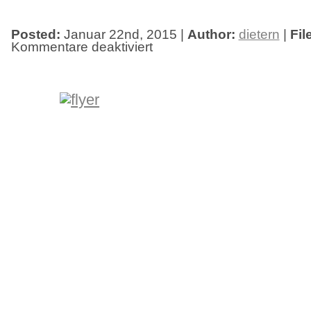
Posted:
Januar 22nd, 2015 |
Author:
dietern
|
Fil
Kommentare deaktiviert
für
Freitag,
der
13.