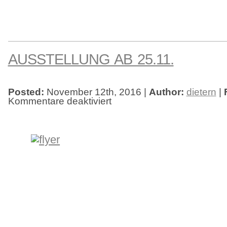
AUSSTELLUNG AB 25.11.
Posted:
November 12th, 2016 |
Author:
dietern
|
Kommentare deaktiviert
für
Ausstellung
ab
25.11.