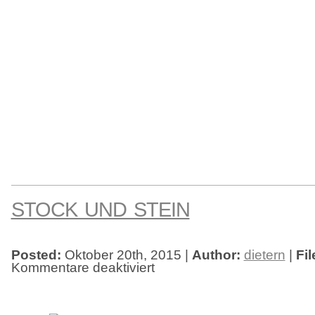
STOCK UND STEIN
Posted:
Oktober 20th, 2015 |
Author:
dietern
|
Fil
Kommentare deaktiviert
für
Stock
und
Stein