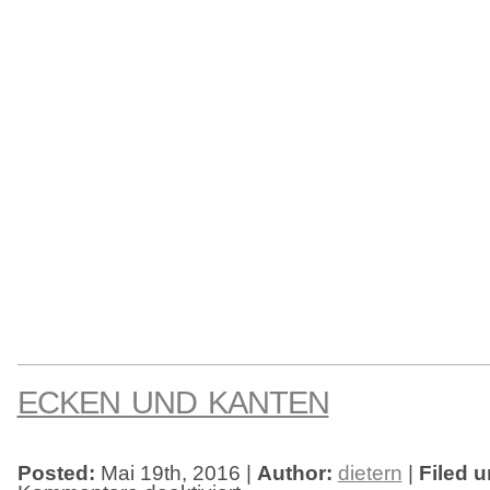
ECKEN UND KANTEN
Posted:
Mai 19th, 2016 |
Author:
dietern
|
Filed u
für