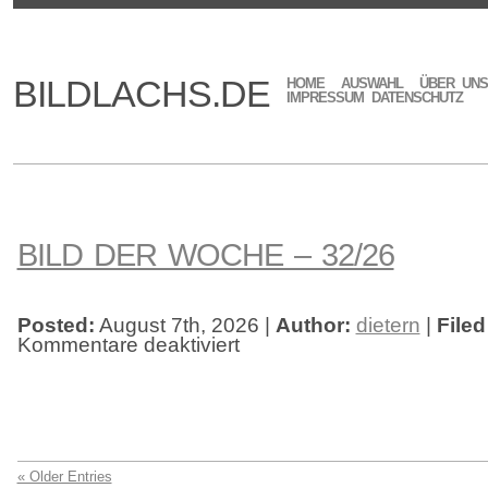
BILDLACHS.DE
HOME
AUSWAHL
ÜBER UNS
IMPRESSUM DATENSCHUTZ
BILD DER WOCHE – 32/26
Posted:
August 7th, 2026 |
Author:
dietern
|
Filed
Kommentare deaktiviert
für
Bild
der
Woche
–
32/26
« Older Entries