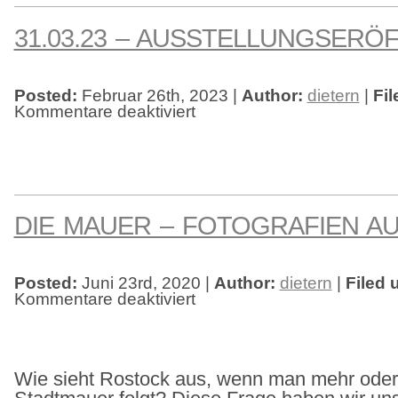
31.03.23 – AUSSTELLUNGSERÖ
Posted:
Februar 26th, 2023 |
Author:
dietern
|
Fil
Kommentare deaktiviert
für
31.03.23
–
Ausstellungseröffnung
DIE MAUER – FOTOGRAFIEN A
Posted:
Juni 23rd, 2020 |
Author:
dietern
|
Filed 
Kommentare deaktiviert
für
die
mauer
–
fotografien
aus
rostock
Wie sieht Rostock aus, wenn man mehr oder