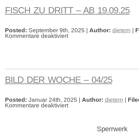
FISCH ZU DRITT – AB 19.09.25
Posted:
September 9th, 2025 |
Author:
dietern
|
F
Kommentare deaktiviert
für
Fisch
zu
dritt
–
ab
19.09.25
BILD DER WOCHE – 04/25
Posted:
Januar 24th, 2025 |
Author:
dietern
|
Fil
Kommentare deaktiviert
für
Bild
der
Woche
–
04/25
Sperrwerk