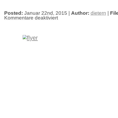
Posted:
Januar 22nd, 2015 |
Author:
dietern
|
Fil
Kommentare deaktiviert
für
Freitag,
der
13.