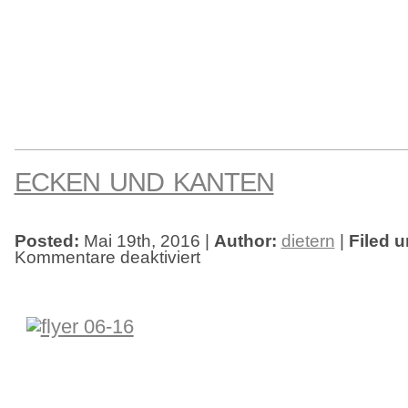
ECKEN UND KANTEN
Posted:
Mai 19th, 2016 |
Author:
dietern
|
Filed u
Kommentare deaktiviert
für
Ecken
und
Kanten