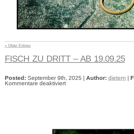
« Older Entries
FISCH ZU DRITT – AB 19.09.25
Posted:
September 9th, 2025 |
Author:
dietern
|
F
Kommentare deaktiviert
für
Fisch
zu
dritt
–
ab
19.09.25