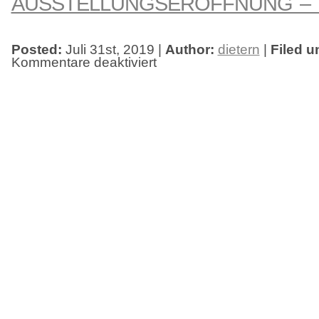
AUSSTELLUNGSERÖFFNUNG –
Posted:
Juli 31st, 2019 |
Author:
dietern
|
Filed u
Kommentare deaktiviert
für
Ausstellungseröffnung
–
MareTeam