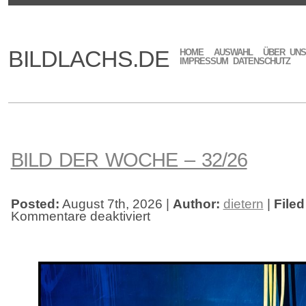
BILDLACHS.DE
HOME
AUSWAHL
ÜBER UNS
IMPRESSUM DATENSCHUTZ
BILD DER WOCHE – 32/26
Posted:
August 7th, 2026 |
Author:
dietern
|
Filed
Kommentare deaktiviert
für
Bild
der
Woche
–
32/26