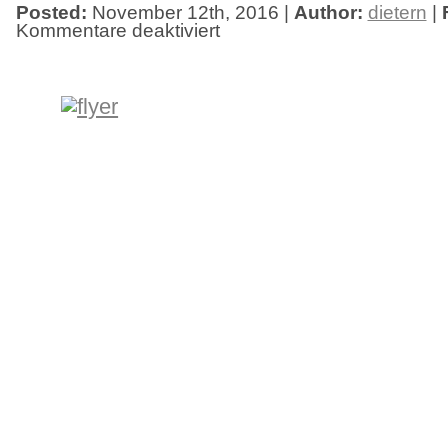
Posted:
November 12th, 2016 |
Author:
dietern
|
Kommentare deaktiviert
für
Ausstellung
ab
25.11.