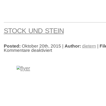
STOCK UND STEIN
Posted:
Oktober 20th, 2015 |
Author:
dietern
|
Fil
Kommentare deaktiviert
für
Stock
und
Stein