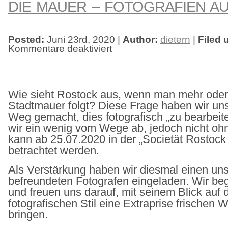
DIE MAUER – FOTOGRAFIEN A
Posted:
Juni 23rd, 2020 |
Author:
dietern
|
Filed 
Kommentare deaktiviert
für
die
mauer
–
fotografien
aus
rostock
Wie sieht Rostock aus, wenn man mehr oder
Stadtmauer folgt? Diese Frage haben wir uns
Weg gemacht, dies fotografisch „zu bearbeit
wir ein wenig vom Wege ab, jedoch nicht 
kann ab 25.07.2020 in der „Societät Rostock
betrachtet werden.
Als Verstärkung haben wir diesmal einen un
befreundeten Fotografen eingeladen. Wir be
und freuen uns darauf, mit seinem Blick auf 
fotografischen Stil eine Extraprise frischen 
bringen.