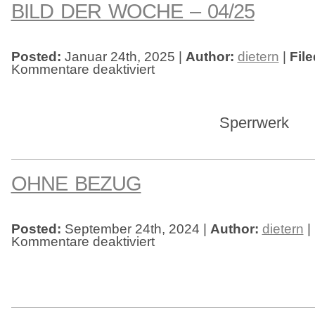
BILD DER WOCHE – 04/25
Posted:
Januar 24th, 2025 |
Author:
dietern
|
Fil
Kommentare deaktiviert
für
Bild
der
Woche
–
04/25
Sperrwerk
OHNE BEZUG
Posted:
September 24th, 2024 |
Author:
dietern
|
Kommentare deaktiviert
für
Ohne
Bezug