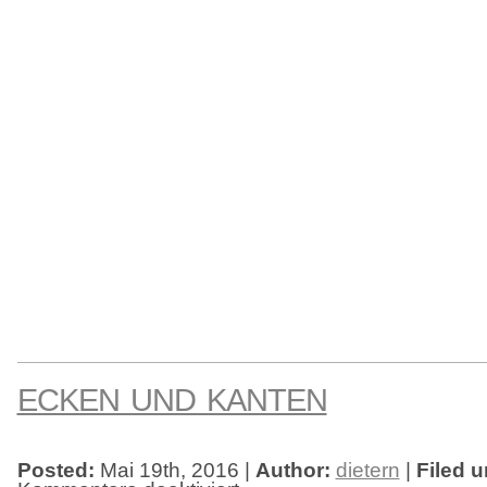
ECKEN UND KANTEN
Posted:
Mai 19th, 2016 |
Author:
dietern
|
Filed u
für