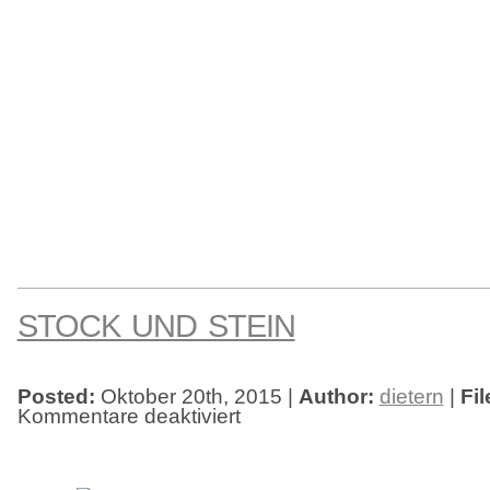
STOCK UND STEIN
Posted:
Oktober 20th, 2015 |
Author:
dietern
|
Fil
Kommentare deaktiviert
für
Stock
und
Stein