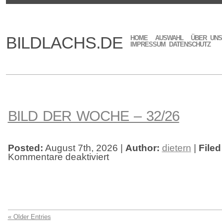
BILDLACHS.DE
HOME
AUSWAHL
ÜBER UNS
IMPRESSUM DATENSCHUTZ
BILD DER WOCHE – 32/26
Posted:
August 7th, 2026 |
Author:
dietern
|
Filed
Kommentare deaktiviert
für
Bild
der
Woche
–
32/26
« Older Entries