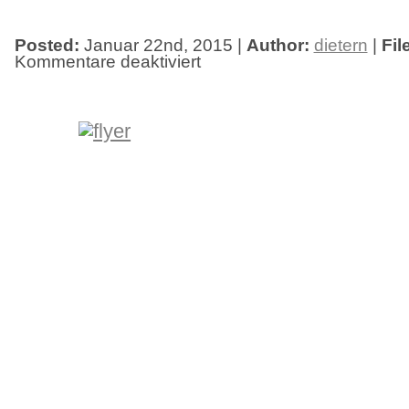
Posted:
Januar 22nd, 2015 |
Author:
dietern
|
Fil
Kommentare deaktiviert
für
Freitag,
der
13.