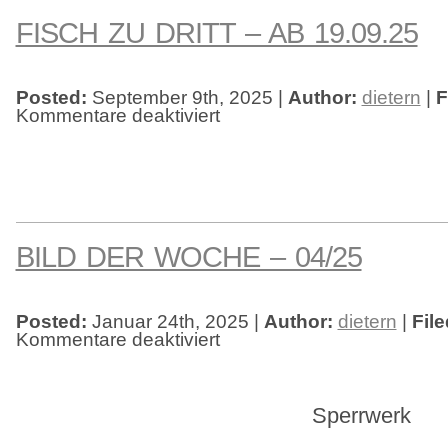
FISCH ZU DRITT – AB 19.09.25
Posted:
September 9th, 2025 |
Author:
dietern
|
F
Kommentare deaktiviert
für
Fisch
zu
dritt
–
ab
19.09.25
BILD DER WOCHE – 04/25
Posted:
Januar 24th, 2025 |
Author:
dietern
|
Fil
Kommentare deaktiviert
für
Bild
der
Woche
–
04/25
Sperrwerk