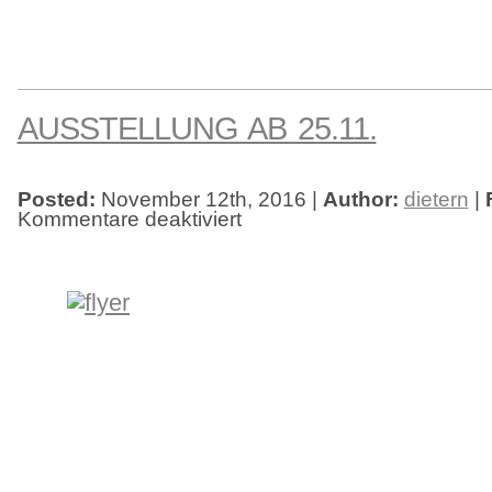
AUSSTELLUNG AB 25.11.
Posted:
November 12th, 2016 |
Author:
dietern
|
Kommentare deaktiviert
für
Ausstellung
ab
25.11.